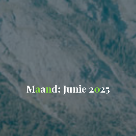
M
a
a
n
d
:
:
J
u
n
i
e
e
2
0
2
5