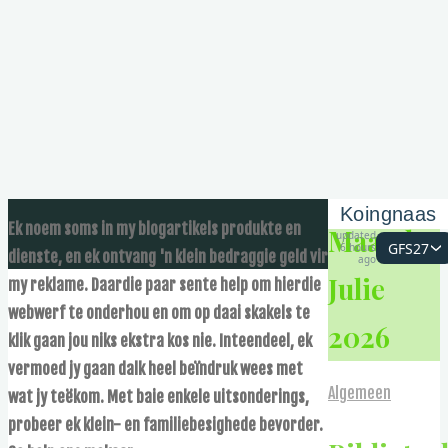
Koingnaas
Ek noem soms in my blogartikels produkte en
Maand:
updated
GFS27
6 hours
dienste, en ek ontvang 'n klein bedraggie geld vir
ago
Julie
my reklame. Daardie paar sente help om hierdie
webwerf te onderhou en om op daai skakels te
2026
klik gaan jou niks ekstra kos nie. Inteendeel, ek
vermoed jy gaan dalk heel beïndruk wees met
Algemeen
wat jy teëkom. Met baie enkele uitsonderings,
probeer ek klein- en familiebesighede bevorder.