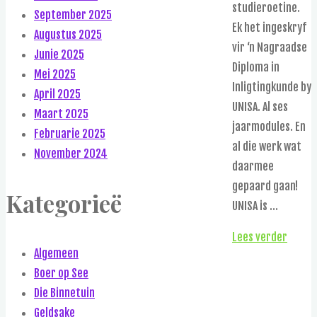
studieroetine.
September 2025
Ek het ingeskryf
Augustus 2025
vir ‘n Nagraadse
Junie 2025
Diploma in
Mei 2025
Inligtingkunde by
April 2025
UNISA. Al ses
Maart 2025
jaarmodules. En
Februarie 2025
al die werk wat
November 2024
daarmee
gepaard gaan!
Kategorieë
UNISA is …
"Bibli
Lees verder
Algemeen
in
Boer op See
Wordi
Die Binnetuin
Geldsake