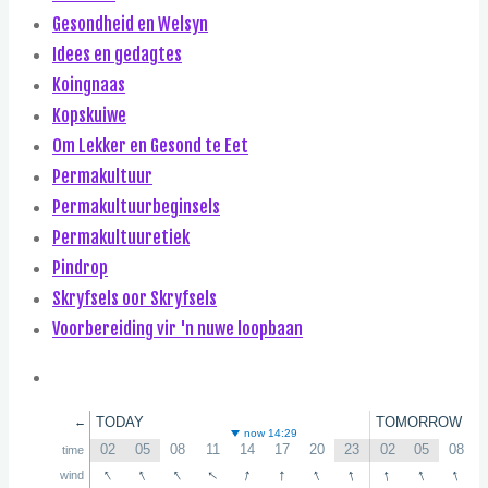
Gesondheid en Welsyn
Idees en gedagtes
Koingnaas
Kopskuiwe
Om Lekker en Gesond te Eet
Permakultuur
Permakultuurbeginsels
Permakultuuretiek
Pindrop
Skryfsels oor Skryfsels
Voorbereiding vir 'n nuwe loopbaan
TODAY
TOMORROW
←
now 14:29
02
05
08
11
14
17
20
23
02
05
08
time
↑
↑
↑
↑
↑
↑
↑
↑
↑
↑
↑
wind