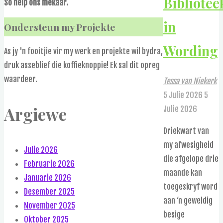
Bibliotee
So help ons mekaar.
in
Ondersteun my Projekte
Wording
As jy 'n fooitjie vir my werk en projekte wil bydra,
druk asseblief die koffieknoppie! Ek sal dit opreg
waardeer.
Tessa van Niekerk
5 Julie 2026
5
Argiewe
Julie 2026
Driekwart van
my afwesigheid
Julie 2026
die afgelope drie
Februarie 2026
maande kan
Januarie 2026
toegeskryf word
Desember 2025
aan ‘n geweldig
November 2025
besige
Oktober 2025