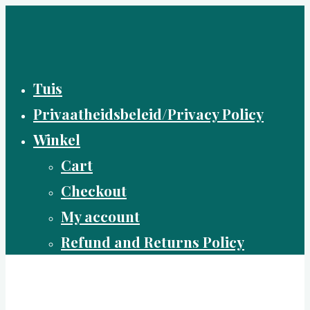
Skip
to
content
Tuis
Privaatheidsbeleid/Privacy Policy
Winkel
Cart
Checkout
My account
Refund and Returns Policy
Boer(in) in Beton
Die lewe uit 'n alternatiewe hoek uit beskou