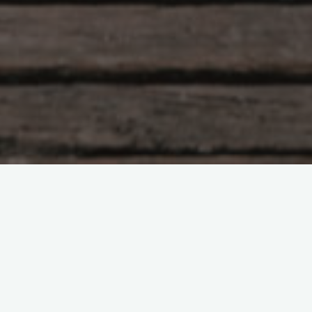
Boer op See
Bietjie vir bietjie… en dan ‘n
Boot!
Tessa van Niekerk
28 Februarie 2025
Vandag is een van daai dae wat ek wil-wil mismoedig raak oor