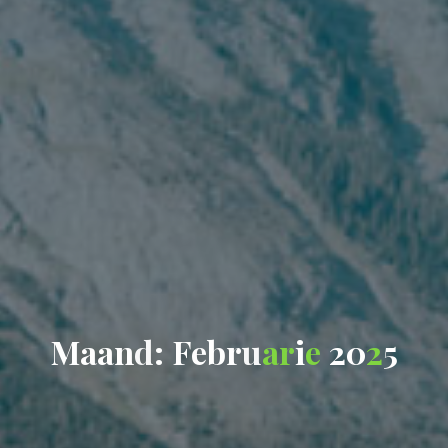
M
a
a
n
d
:
F
e
b
r
u
a
r
i
e
2
0
2
5