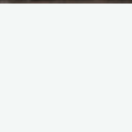
Geldsake
Pindrop
Om te swot in 2026 – goeie
nuus en gemiddelde nuus
Tessa van Niekerk
4 Januarie 2026
Voor ek formeel met dié artikel begin: Ja, Retro, ek gáán
swot! Dis goed om papiere te hê vir goed wat ek al meer as 30