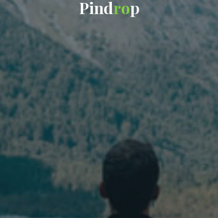
P
i
n
d
r
o
p