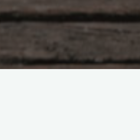
Ek het ‘n ruk gelede ‘n bydrae gepubliseer oor die etiek van
Permakultuur. Vandag wil ek begin met die beginsels waarvolgens
Permakultuur toegepas word.
Daar is twaalf beginsels. Hulle is nie rigiede wette nie, maar eerder
riglyne wat verder strek as bloot net ‘n agterplaasgroentetuin, en deur
hulle toe te pas, word ‘n omgewing geskep wat sáám met die natuur
vloei, en nie daarteen skop nie.