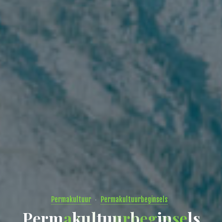
Permakultuur
Permakultuurbeginsels
P
e
r
m
a
k
u
l
t
u
u
r
b
e
g
i
n
s
e
l
s