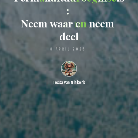
:
N
e
e
m
w
a
a
r
e
n
n
e
e
m
d
e
e
l
8 APRIL 2025
Tessa van Niekerk