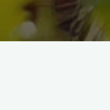
‘n Permakultuurgebaseerde struktuur is ‘n sisteem wat 90% geslote is.
Enige-iets wat die struktuur binnekom, moet so ver as moontlik binne
daardie struktuur bly en gebruik word. Behalwe dat Permakultuur
arbeids-effektief en koste-effektief is, is dit ook iets wat min tot geen
afvalprodukte (behoort te) lewer nie.
Hoe gebeur dit? Deur nie afvalprodukte in die sisteem in te bring nie!
Volgens die bewaringsgurus is 80% van ons besoedelingsprobleme te
wyte aan verpakkingmateriaal – onherwinbare plastiek wat op ‘n
ashoop iewers beland en dan van daar af orals heen wegwaai. Deur nie