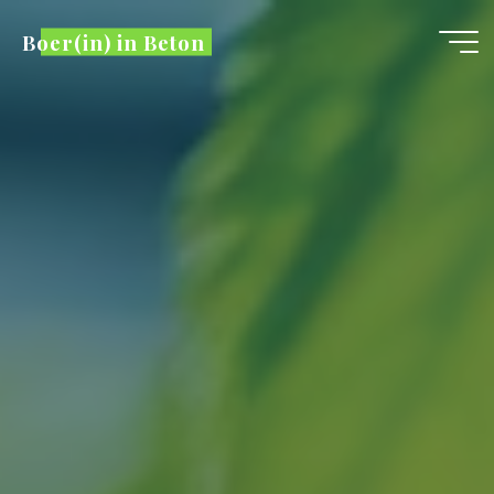
Skip
Boer(in) in Beton
to
content