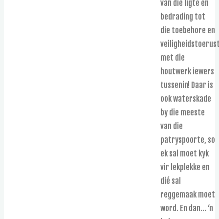
van die ligte en
bedrading tot
die toebehore en
veiligheidstoerust
met die
houtwerk iewers
tussenin! Daar is
ook waterskade
by die meeste
van die
patryspoorte, so
ek sal moet kyk
vir lekplekke en
dié sal
reggemaak moet
word. En dan… ‘n