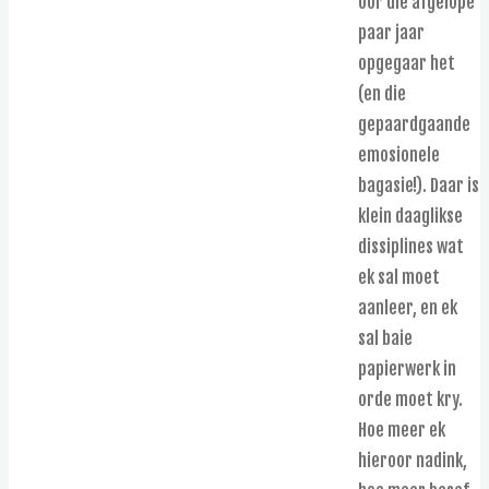
oor die afgelope
paar jaar
opgegaar het
(en die
gepaardgaande
emosionele
bagasie!). Daar is
klein daaglikse
dissiplines wat
ek sal moet
aanleer, en ek
sal baie
papierwerk in
orde moet kry.
Hoe meer ek
hieroor nadink,