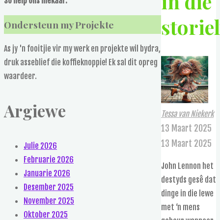
in die
So help ons mekaar.
storie
Ondersteun my Projekte
As jy 'n fooitjie vir my werk en projekte wil bydra,
druk asseblief die koffieknoppie! Ek sal dit opreg
waardeer.
Argiewe
Tessa van Niekerk
13 Maart 2025
13 Maart 2025
Julie 2026
Februarie 2026
John Lennon het
Januarie 2026
destyds gesê dat
Desember 2025
dinge in die lewe
November 2025
met ‘n mens
Oktober 2025