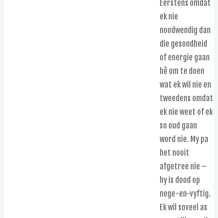
Eerstens omdat
ek nie
noodwendig dan
die gesondheid
of energie gaan
hê om te doen
wat ek wil nie en
tweedens omdat
ek nie weet of ek
so oud gaan
word nie. My pa
het nooit
afgetree nie –
hy is dood op
nege-en-vyftig.
Ek wil soveel as