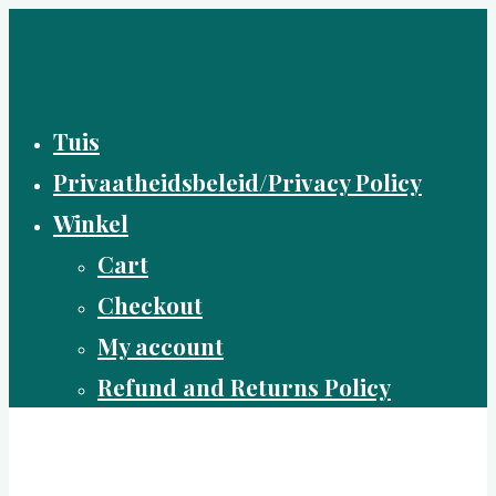
Skip
to
content
Tuis
Privaatheidsbeleid/Privacy Policy
Winkel
Cart
Checkout
My account
Refund and Returns Policy
Boer(in) in Beton
Die lewe uit 'n alternatiewe hoek uit beskou