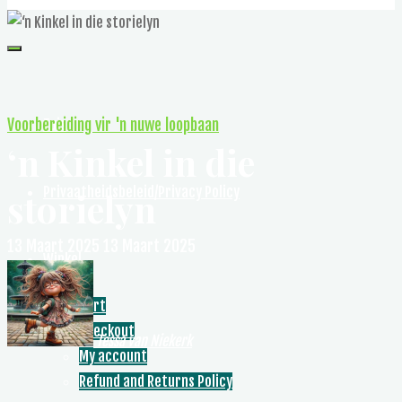
Voorbereiding vir 'n nuwe loopbaan
Tuis
‘n Kinkel in die
Privaatheidsbeleid/Privacy Policy
storielyn
13 Maart 2025
13 Maart 2025
Winkel
Cart
Checkout
Tessa van Niekerk
My account
Refund and Returns Policy