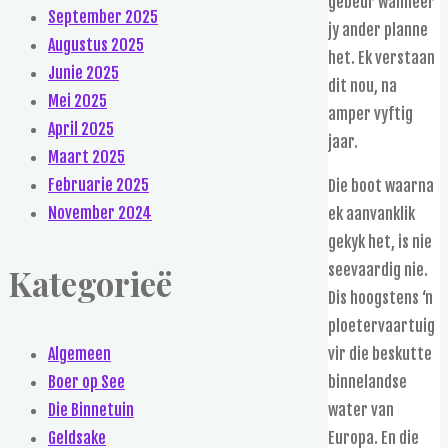
gebeur wanneer
September 2025
jy ander planne
Augustus 2025
het. Ek verstaan
Junie 2025
dit nou, na
Mei 2025
amper vyftig
April 2025
jaar.
Maart 2025
Februarie 2025
Die boot waarna
November 2024
ek aanvanklik
gekyk het, is nie
seevaardig nie.
Kategorieë
Dis hoogstens ‘n
ploetervaartuig
Algemeen
vir die beskutte
Boer op See
binnelandse
Die Binnetuin
water van
Geldsake
Europa. En die