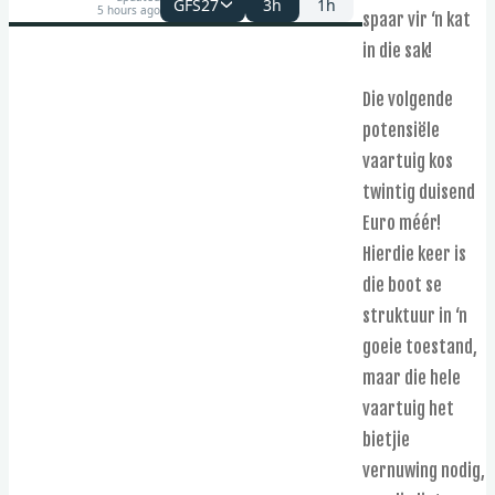
GFS27
3h
1h
5 hours ago
spaar vir ‘n kat
in die sak!
Die volgende
potensiële
vaartuig kos
twintig duisend
Euro méér!
Hierdie keer is
die boot se
struktuur in ‘n
goeie toestand,
maar die hele
vaartuig het
bietjie
vernuwing nodig,