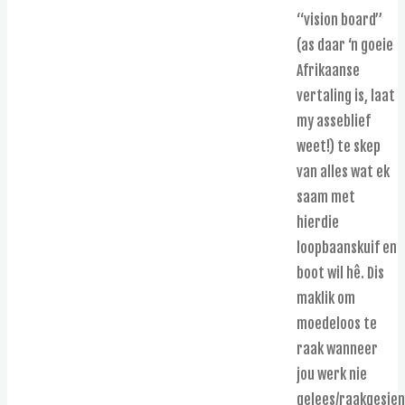
“vision board”
(as daar ‘n goeie
Afrikaanse
vertaling is, laat
my asseblief
weet!) te skep
van alles wat ek
saam met
hierdie
loopbaanskuif en
boot wil hê. Dis
maklik om
moedeloos te
raak wanneer
jou werk nie
gelees/raakgesie