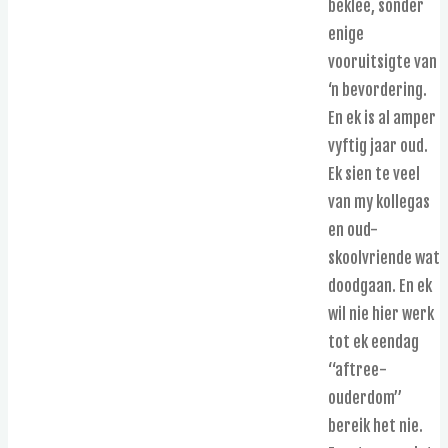
beklee, sonder
enige
vooruitsigte van
‘n bevordering.
En ek is al amper
vyftig jaar oud.
Ek sien te veel
van my kollegas
en oud-
skoolvriende wat
doodgaan. En ek
wil nie hier werk
tot ek eendag
“aftree-
ouderdom”
bereik het nie.