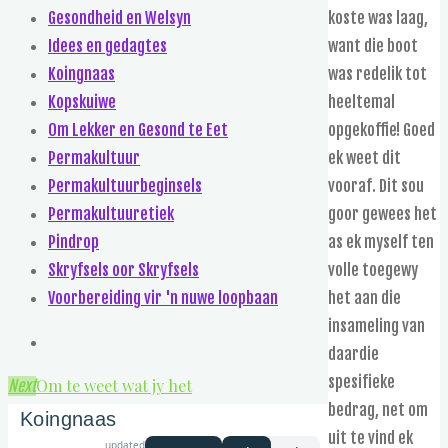
Gesondheid en Welsyn
koste was laag,
Idees en gedagtes
want die boot
Koingnaas
was redelik tot
Kopskuiwe
heeltemal
Om Lekker en Gesond te Eet
opgekoffie! Goed
Permakultuur
ek weet dit
Permakultuurbeginsels
vooraf. Dit sou
Permakultuuretiek
goor gewees het
Pindrop
as ek myself ten
Skryfsels oor Skryfsels
volle toegewy
Voorbereiding vir 'n nuwe loopbaan
het aan die
insameling van
daardie
spesifieke
Om te weet wat jy het
Next
bedrag, net om
Koingnaas
uit te vind ek
updated