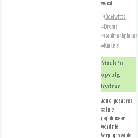
wees!
#
Doelwitte
#
Drome
#
Geldmaakplanne
#
Kinkels
Maak 'n
opvolg-
bydrae
Jou e-posadres
sal nie
gepubliseer
word nie.
Verpligte velde