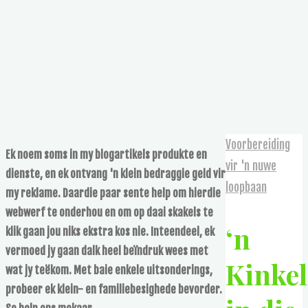
Voorbereiding
Ek noem soms in my blogartikels produkte en
vir 'n nuwe
dienste, en ek ontvang 'n klein bedraggie geld vir
loopbaan
my reklame. Daardie paar sente help om hierdie
webwerf te onderhou en om op daai skakels te
‘n
klik gaan jou niks ekstra kos nie. Inteendeel, ek
vermoed jy gaan dalk heel beïndruk wees met
Kinkel
wat jy teëkom. Met baie enkele uitsonderings,
probeer ek klein- en familiebesighede bevorder.