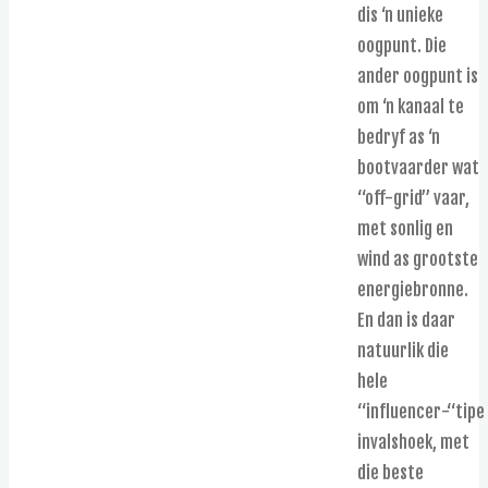
dis ‘n unieke
oogpunt. Die
ander oogpunt is
om ‘n kanaal te
bedryf as ‘n
bootvaarder wat
“off-grid” vaar,
met sonlig en
wind as grootste
energiebronne.
En dan is daar
natuurlik die
hele
“influencer-“tipe
invalshoek, met
die beste