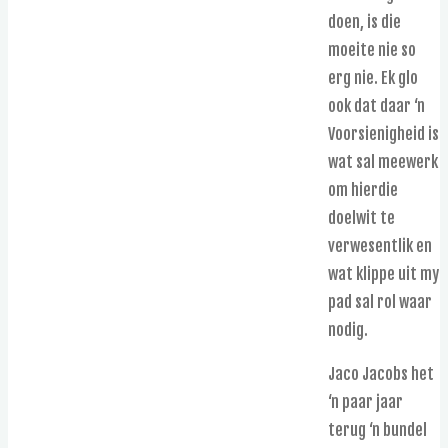
doen, is die
moeite nie so
erg nie. Ek glo
ook dat daar ‘n
Voorsienigheid is
wat sal meewerk
om hierdie
doelwit te
verwesentlik en
wat klippe uit my
pad sal rol waar
nodig.
Jaco Jacobs het
‘n paar jaar
terug ‘n bundel