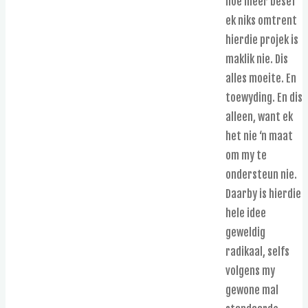
hoe meer besef
ek niks omtrent
hierdie projek is
maklik nie. Dis
alles moeite. En
toewyding. En dis
alleen, want ek
het nie ‘n maat
om my te
ondersteun nie.
Daarby is hierdie
hele idee
geweldig
radikaal, selfs
volgens my
gewone mal