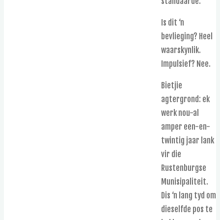
standaarde.
Is dit ‘n
bevlieging? Heel
waarskynlik.
Impulsief? Nee.
Bietjie
agtergrond: ek
werk nou-al
amper een-en-
twintig jaar lank
vir die
Rustenburgse
Munisipaliteit.
Dis ‘n lang tyd om
dieselfde pos te