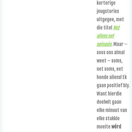
korterige
jeugstories
uitgegee, met
die titel
Net
aliens eet
spinasie
. Maar –
soos ons almal
weet – soms,
net soms, eet
honde aliens! Ek
gaan positief bly.
Want hierdie
doelwit gaan
elke minuut van
elke stukkie
moeite
wérd