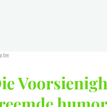
op See
ie Voorsienigh
reemde humor