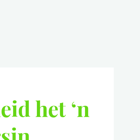
eid het ‘n
sin