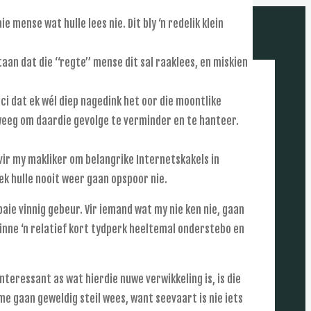
ie mense wat hulle lees nie. Dit bly ‘n redelik klein
aan dat die “regte” mense dit sal raaklees, en miskien
i dat ek wél diep nagedink het oor die moontlike
weeg om daardie gevolge te verminder en te hanteer.
 vir my makliker om belangrike Internetskakels in
r ek hulle nooit weer gaan opspoor nie.
aie vinnig gebeur. Vir iemand wat my nie ken nie, gaan
inne ‘n relatief kort tydperk heeltemal onderstebo en
interessant as wat hierdie nuwe verwikkeling is, is die
me gaan geweldig steil wees, want seevaart is nie iets