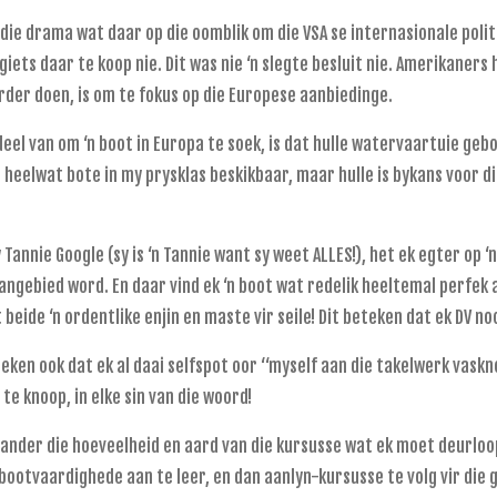
 die drama wat daar op die oomblik om die VSA se internasionale poli
igiets daar te koop nie. Dit was nie ‘n slegte besluit nie. Amerikaners 
rder doen, is om te fokus op die Europese aanbiedinge.
deel van om ‘n boot in Europa te soek, is dat hulle watervaartuie gebo
s heelwat bote in my prysklas beskikbaar, maar hulle is bykans voor di
 Tannie Google (sy is ‘n Tannie want sy weet ALLES!), het ek egter op ‘
angebied word. En daar vind ek ‘n boot wat redelik heeltemal perfek
 beide ‘n ordentlike enjin en maste vir seile! Dit beteken dat ek DV n
teken ook dat ek al daai selfspot oor “myself aan die takelwerk vask
n te knoop, in elke sin van die woord!
rander die hoeveelheid en aard van die kursusse wat ek moet deurloop
ootvaardighede aan te leer, en dan aanlyn-kursusse te volg vir die 