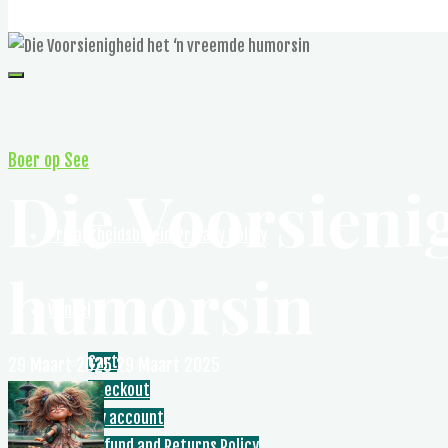
Die lewe uit 'n alternatiewe hoek uit beskou
Boer op See
Tuis
Die Voorsieni
Privaatheidsbeleid/Privacy Policy
humorsin
Winkel
Cart
29 Maart 2025
29 Maart 2025
Checkout
My account
Refund and Returns Policy