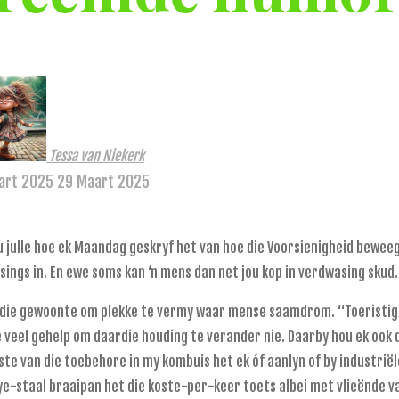
Tessa van Niekerk
art 2025
29 Maart 2025
 julle hoe ek Maandag geskryf het van hoe die Voorsienigheid bewe
sings in. En ewe soms kan ‘n mens dan net jou kop in verdwasing skud.
 die gewoonte om plekke te vermy waar mense saamdrom. “Toeristige”
e veel gehelp om daardie houding te verander nie. Daarby hou ek oo
te van die toebehore in my kombuis het ek óf aanlyn of by industri
ye-staal braaipan het die koste-per-keer toets albei met vlieënde v