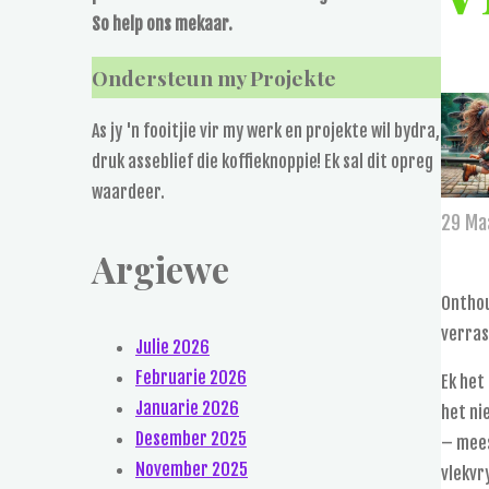
So help ons mekaar.
Ondersteun my Projekte
As jy 'n fooitjie vir my werk en projekte wil bydra,
druk asseblief die koffieknoppie! Ek sal dit opreg
waardeer.
29 Ma
Argiewe
Onthou
verras
Julie 2026
Februarie 2026
Ek het
Januarie 2026
het ni
Desember 2025
– mees
November 2025
vlekvr