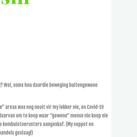
eg? Wel, soms hou daardie beweging buitengewone
 areas was nog nooit vir my lekker nie, en Covid-19
k daarvan om te koop waar “gewone” mense nie koop nie
ële kombuistoerusters aangeskaf. (My soppot en
aandels geslaag!)