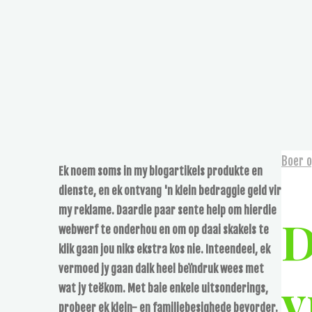
Boer 
Ek noem soms in my blogartikels produkte en
dienste, en ek ontvang 'n klein bedraggie geld vir
my reklame. Daardie paar sente help om hierdie
D
webwerf te onderhou en om op daai skakels te
klik gaan jou niks ekstra kos nie. Inteendeel, ek
vermoed jy gaan dalk heel beïndruk wees met
v
wat jy teëkom. Met baie enkele uitsonderings,
probeer ek klein- en familiebesighede bevorder.