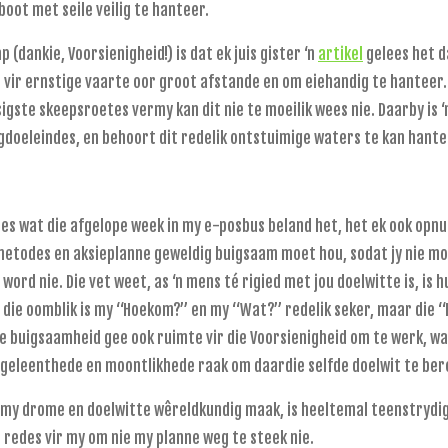
oot met seile veilig te hanteer.
p (dankie, Voorsienigheid!) is dat ek juis gister ‘n
artikel
gelees het da
s vir ernstige vaarte oor groot afstande en om eiehandig te hanteer. 
sigste skeepsroetes vermy kan dit nie te moeilik wees nie. Daarby is ‘
gdoeleindes, en behoort dit redelik ontstuimige waters te kan hante
les wat die afgelope week in my e-posbus beland het, het ek ook opn
 metodes en aksieplanne geweldig buigsaam moet hou, sodat jy nie moe
 word nie. Die vet weet, as ‘n mens té rigied met jou doelwitte is, i
p die oomblik is my “Hoekom?” en my “Wat?” redelik seker, maar die
e buigsaamheid gee ook ruimte vir die Voorsienigheid om te werk, want
 geleenthede en moontlikhede raak om daardie selfde doelwit te bere
 my drome en doelwitte wêreldkundig maak, is heeltemal teenstrydig
r redes vir my om nie my planne weg te steek nie.