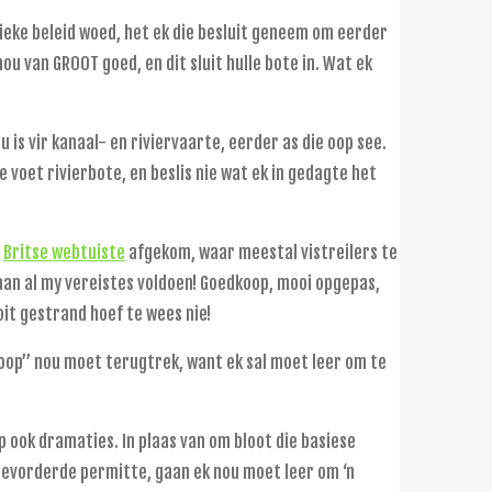
tieke beleid woed, het ek die besluit geneem om eerder
hou van GROOT goed, en dit sluit hulle bote in. Wat ek
u is vir kanaal- en riviervaarte, eerder as die oop see.
e voet rivierbote, en beslis nie wat ek in gedagte het
n
Britse webtuiste
afgekom, waar meestal vistreilers te
 aan al my vereistes voldoen! Goedkoop, mooi opgepas,
ooit gestrand hoef te wees nie!
noop” nou moet terugtrek, want ek sal moet leer om te
 ook dramaties. In plaas van om bloot die basiese
gevorderde permitte, gaan ek nou moet leer om ‘n