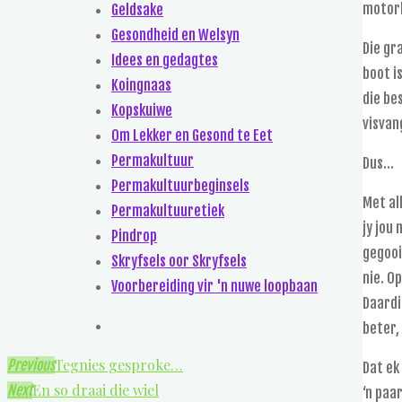
motorb
Geldsake
Gesondheid en Welsyn
Die gra
Idees en gedagtes
boot i
Koingnaas
die be
Kopskuiwe
visvan
Om Lekker en Gesond te Eet
Permakultuur
Dus…
Permakultuurbeginsels
Met al
Permakultuuretiek
jy jou
Pindrop
gegooi
Skryfsels oor Skryfsels
nie. O
Voorbereiding vir 'n nuwe loopbaan
Daardi
beter,
Tegnies gesproke…
Previous
Dat ek
En so draai die wiel
Next
‘n paa