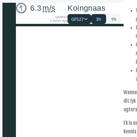
6.3
m/s
Koingnaas
updated
GFS27
3h
1h
5 hours ago
Wannee
dit ly
agters
Ek is 
kennis