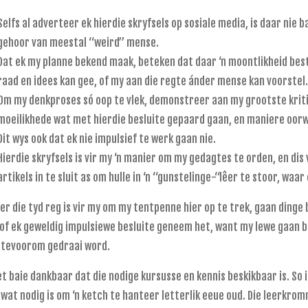
Selfs al adverteer ek hierdie skryfsels op sosiale media, is daar nie ba
gehoor van meestal “weird” mense.
Dat ek my planne bekend maak, beteken dat daar ‘n moontlikheid best
raad en idees kan gee, of my aan die regte ánder mense kan voorstel.
Om my denkproses só oop te vlek, demonstreer aan my grootste kritic
moeilikhede wat met hierdie besluite gepaard gaan, en maniere oor
Dit wys ook dat ek nie impulsief te werk gaan nie.
Hierdie skryfsels is vir my ‘n manier om my gedagtes te orden, en dis
artikels in te sluit as om hulle in ‘n “gunstelinge-“lêer te stoor, waa
r die tyd reg is vir my om my tentpenne hier op te trek, gaan dinge b
k of ek geweldig impulsiewe besluite geneem het, want my lewe gaan b
tevoorom gedraai word.
net baie dankbaar dat die nodige kursusse en kennis beskikbaar is. So 
 wat nodig is om ‘n ketch te hanteer letterlik eeue oud. Die leerkrom