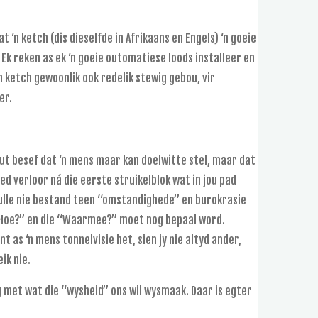
t ‘n ketch (dis dieselfde in Afrikaans en Engels) ‘n goeie
Ek reken as ek ‘n goeie outomatiese loods installeer en
n ketch gewoonlik ook redelik stewig gebou, vir
er.
uut besef dat ‘n mens maar kan doelwitte stel, maar dat
d verloor ná die eerste struikelblok wat in jou pad
s hulle nie bestand teen “omstandighede” en burokrasie
 “Hoe?” en die “Waarmee?” moet nog bepaal word.
 as ‘n mens tonnelvisie het, sien jy nie altyd ander,
ik nie.
 met wat die “wysheid” ons wil wysmaak. Daar is egter