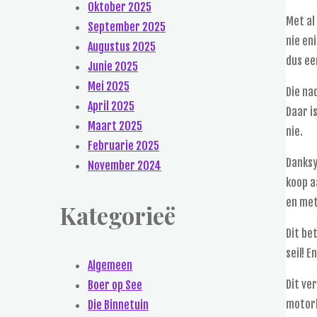
Oktober 2025
Met al
September 2025
nie en
Augustus 2025
dus ee
Junie 2025
Mei 2025
Die na
April 2025
Daar i
Maart 2025
nie.
Februarie 2025
Danksy
November 2024
koop a
en met
Kategorieë
Dit be
seil! E
Algemeen
Dit ve
Boer op See
motorb
Die Binnetuin