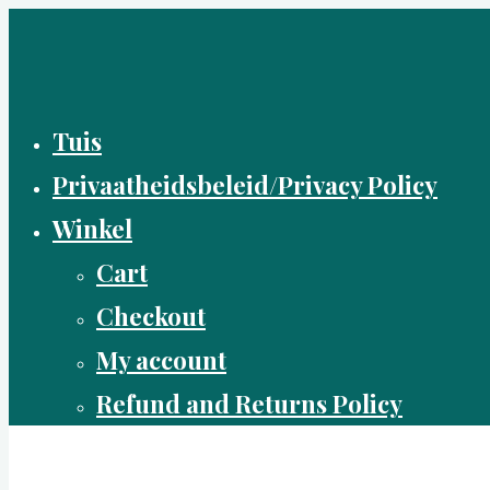
Skip
to
content
Tuis
Privaatheidsbeleid/Privacy Policy
Winkel
Cart
Checkout
My account
Refund and Returns Policy
Boer(in) in Beton