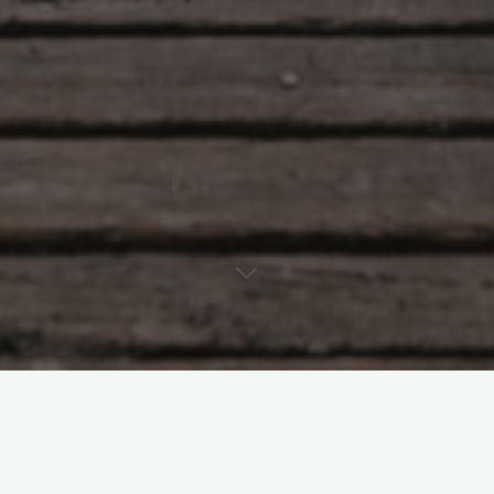
Boer op See
Voorbereiding vir 'n nuwe loopbaan
As die Voorsienigheid beweeg